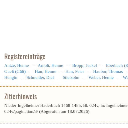
Registereinträge
Antze, Henne
–
Arnolt, Henne
–
Bropp, Jeckel
–
Eberbach (K
Guelt (Gült)
–
Han, Henne
–
Han, Peter
–
Haubor, Thomas
Hengin
–
Schneider, Diel
–
Stiefsohn
–
Weber, Henne
–
Wo
Zitierhinweis
Nieder-Ingelheimer Haderbuch 1468-1485, Bl. 024v, in: Ingelheime
024v/pagination/3/ (Abgerufen am 18.07.2026)