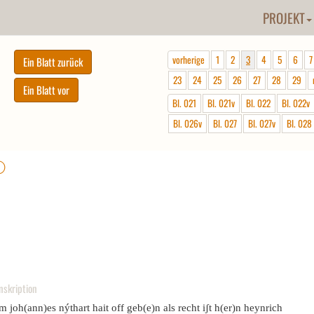
PROJEKT
vorherige
1
2
3
4
5
6
7
23
24
25
26
27
28
29
Bl. 021
Bl. 021v
Bl. 022
Bl. 022v
Bl. 026v
Bl. 027
Bl. 027v
Bl. 028
ⓘ
nskription
m joh(ann)es nýthart hait off geb(e)n als recht iʃt h(er)n heynrich