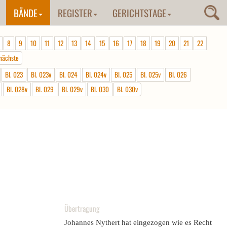
BÄNDE
REGISTER
GERICHTSTAGE
8
9
10
11
12
13
14
15
16
17
18
19
20
21
22
nächste
Bl. 023
Bl. 023v
Bl. 024
Bl. 024v
Bl. 025
Bl. 025v
Bl. 026
Bl. 028v
Bl. 029
Bl. 029v
Bl. 030
Bl. 030v
Übertragung
Johannes Nythert hat eingezogen wie es Recht