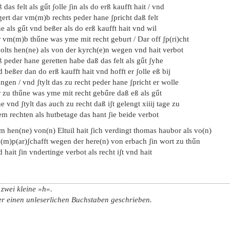
 das felt als gűt ʃolle ʃin als do erß kaufft hait / vnd
ert dar vm(m)b rechts peder hane ʃpricht daß felt
e als gűt vnd beßer als do erß kaufft hait vnd wil
 vm(m)b thűne was yme mit recht geburt / Dar off ʃp(ri)cht
nolts hen(ne) als von der kyrch(e)n wegen vnd hait verbot
 peder hane geretten habe daß das felt als gűt ʃyhe
 beßer dan do erß kaufft hait vnd hofft er ʃolle eß bij
ngen / vnd ʃtylt das zu recht peder hane ʃpricht er wolle
 zu thűne was yme mit recht gebűre daß eß als gűt
e vnd ʃtylt das auch zu recht daß iʃt gelengt xiiij tage zu
em rechten als hutbetage das hant ʃie beide verbot
m hen(ne) von(n) Eltuil hait ʃich verdingt thomas haubor als vo(n)
(m)p(ar)ʃchafft wegen der here(n) von erbach ʃin wort zu thűn
 hait ʃin vndertinge verbot als recht iʃt vnd hait
zwei kleine »h«.
er einen unleserlichen Buchstaben geschrieben.