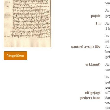
wol
Jte
poʃuit
ge
1 h
Jte
1 
Jte
nű
pan(ne) ay(m) libe
fur
be
Vergrößern
geb
erk(annt)
Jt
vnd
Jte
geb
ger
off geʃagt
off
ped(er) hane
dar
vnd
fel