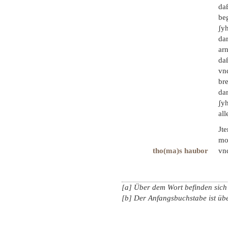
daß
beg
ʃyh
dar
ar
daß
vnd
bre
dar
ʃyh
all
Jte
mo
tho(ma)s haubor
vnd
[a] Über dem Wort befinden sich 
[b] Der Anfangsbuchstabe ist üb