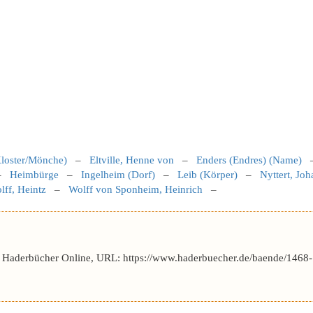
loster/Mönche)
–
Eltville, Henne von
–
Enders (Endres) (Name)
–
Heimbürge
–
Ingelheim (Dorf)
–
Leib (Körper)
–
Nyttert, Jo
lff, Heintz
–
Wolff von Sponheim, Heinrich
–
r Haderbücher Online, URL: https://www.haderbuecher.de/baende/1468-