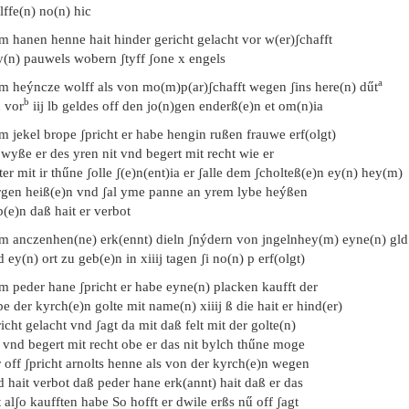
ffe(n) no(n) hic
m hanen henne hait hinder gericht gelacht vor w(er)ʃchafft
y(n) pauwels wobern ʃtyff ʃone x engels
a
m heýncze wolff als von mo(m)p(ar)ʃchafft wegen ʃins here(n) dűt
b
h vor
iij lb geldes off den jo(n)gen enderß(e)n et om(n)ia
m jekel brope ʃpricht er habe hengin rußen frauwe erf(olgt)
 wyße er des yren nit vnd begert mit recht wie er
ter mit ir thűne ʃolle ʃ(e)n(ent)ia er ʃalle dem ʃcholteß(e)n ey(n) hey(m)
rgen heiß(e)n vnd ʃal yme panne an yrem lybe heýßen
(e)n daß hait er verbot
em anczenhen(ne) erk(ennt) dieln ʃnýdern von jngelnhey(m) eyne(n) gld
 ey(n) ort zu geb(e)n in xiiij tagen ʃi no(n) p erf(olgt)
m peder hane ʃpricht er habe eyne(n) placken kaufft der
e der kyrch(e)n golte mit name(n) xiiij ß die hait er hind(er)
icht gelacht vnd ʃagt da mit daß felt mit der golte(n)
 vnd begert mit recht obe er das nit bylch thűne moge
 off ʃpricht arnolts henne als von der kyrch(e)n wegen
 hait verbot daß peder hane erk(annt) hait daß er das
t alʃo kaufften habe So hofft er dwile erßs nű off ʃagt